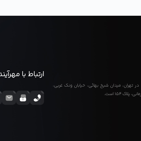
ارتباط با مهرآین
ر تهران، میدان شیخ بهائی، خیابان ونک غربی،
لاک ۱۵۴ است.
021-88067729
021-88066197
info@mehanfdg.ir