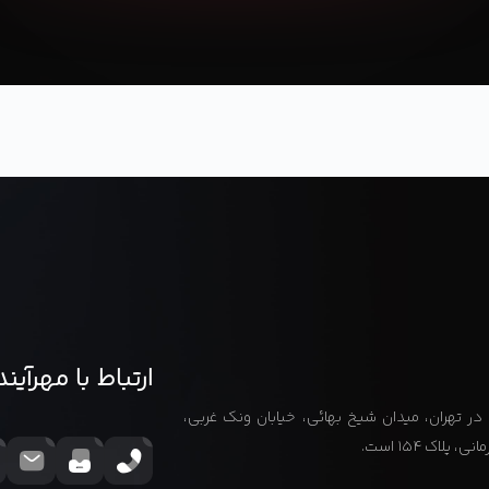
ارتباط با مهرآین
ر تهران، میدان شیخ بهائی، خیابان ونک غربی،
لاک ۱۵۴ است.
021-88067729
021-88066197
info@mehanfdg.ir