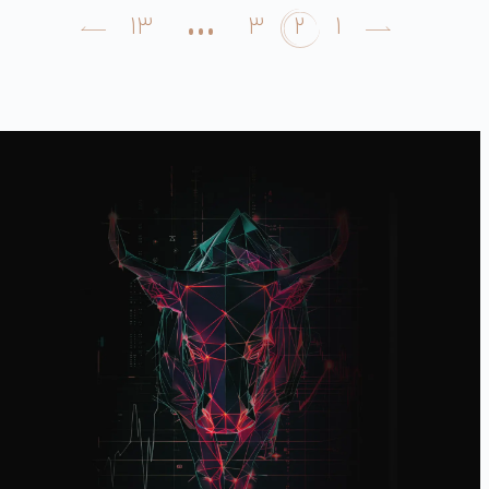
…
2
13
3
1